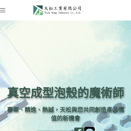
跳
至
主
要
內
容
真空成型泡殼的魔術師
專業、精進、熱誠，天松與您共同創造產品價
值的新機會