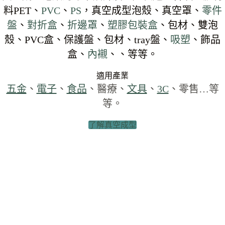
料PET、
PVC
、
PS
，真空成型泡殼、真空罩、
零件
盤
、
對折盒
、
折邊罩
、
塑膠包裝盒
、包材、雙泡
殼、PVC盒、保護盤、包材、tray盤、
吸塑
、飾品
盒、
內襯
、、等等。
適用產業
五金
、
電子
、
食品
、醫療、
文具
、
3C
、零售…等
等。
了解真空成型