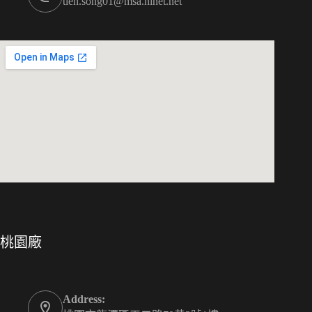
tien.song01@msa.hinet.net
桃園廠
Address: